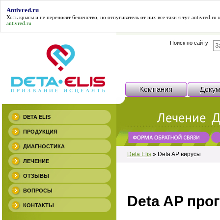
Antivred.ru
Хоть крысы и не переносят бешенство, но отпугиватель от них все таки я тут
antivred.ru
к
antivred.ru
Поиск по сайту
DETA ELIS
ПРОДУКЦИЯ
ДИАГНОСТИКА
Deta Elis
»
Deta AP вирусы
ЛЕЧЕНИЕ
ОТЗЫВЫ
ВОПРОСЫ
Deta AP про
КОНТАКТЫ