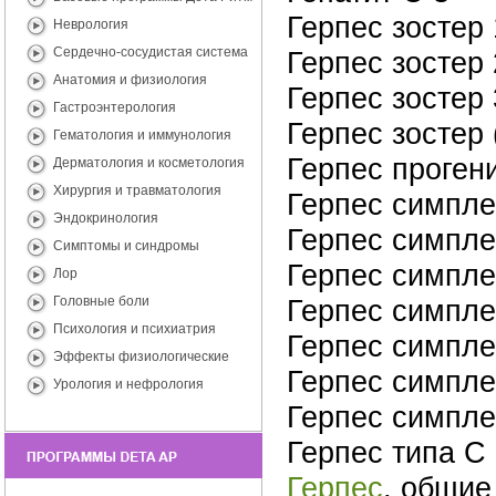
Герпес зостер 
Неврология
Сердечно-сосудистая система
Герпес зостер 
Анатомия и физиология
Герпес зостер 
Гастроэнтерология
Герпес зостер 
Гематология и иммунология
Герпес проген
Дерматология и косметология
Хирургия и травматология
Герпес симплек
Эндокринология
Герпес симплек
Симптомы и синдромы
Герпес симплек
Лор
Головные боли
Герпес симплек
Психология и психиатрия
Герпес симплек
Эффекты физиологические
Герпес симплек
Урология и нефрология
Герпес симпле
Герпес типа С
Герпес
, общие