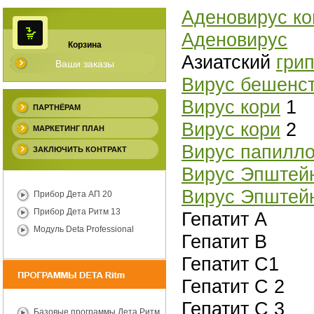
Аденовирус к
Аденовирус
Корзина
Азиатский
гри
Ваши заказы
Вирус бешенс
Вирус кори
1
ПАРТНЁРАМ
Вирус кори
2
МАРКЕТИНГ ПЛАН
Вирус папилл
ЗАКЛЮЧИТЬ КОНТРАКТ
Вирус Эпштей
Вирус Эпштей
Прибор Дета АП 20
Прибор Дета Ритм 13
Гепатит А
Модуль Deta Professional
Гепатит В
Гепатит С1
Гепатит С 2
Гепатит С 3
Базовые программы Дета Ритм